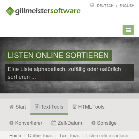
DEUTSCH
ENGLISH
Toggl
navig
LISTEN ONLINE SORTIEREN
Eine Liste alphabetisch, zufällig oder natürlich
sortieren ...
Start
Text-Tools
HTML-Tools
Konvertierer
Zeit/Datum
Sonstige
Home
Online-Tools
Text-Tools
Listen online sortieren