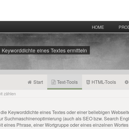
HOME
PRO
Keyworddichte eines Textes ermitteln
Start
Text-Tools
HTML-Tools
it zählen
die Keyworddichte eines Textes oder einer beliebigen Webseite 
uchmaschinenoptimierung (auch als SEO bzw. Search Engine 
eit eines Phrase, einer Wortgruppe oder eines einzelnen Wortes 