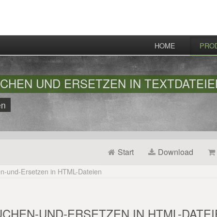
HOME
PRO
UCHEN UND ERSETZEN IN TEXTDATEIE
en
Start
Download
n-und-Ersetzen in HTML-Dateien
UCHEN-UND-ERSETZEN IN HTML-DATEI